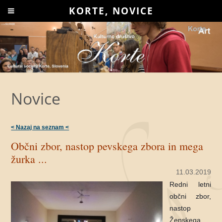
KORTE, NOVICE
Novice
< Nazaj na seznam <
Občni zbor, nastop pevskega zbora in mega
žurka ...
11.03.2019
Redni letni
občni zbor,
nastop
Ženskega