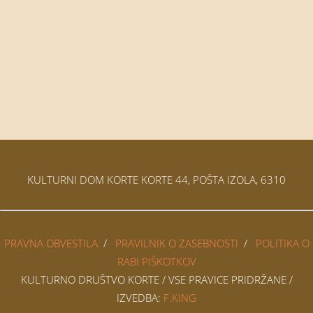
KULTURNI DOM KORTE KORTE 44, POŠTA IZOLA, 6310
PRAVNA OBVESTILA
/
PRAVILNIK O ZASEBNOSTI
/
POLITIKA O
RABI PIŠKOTKOV
KULTURNO DRUŠTVO KORTE / VSE PRAVICE PRIDRŽANE /
IZVEDBA:
F.KING