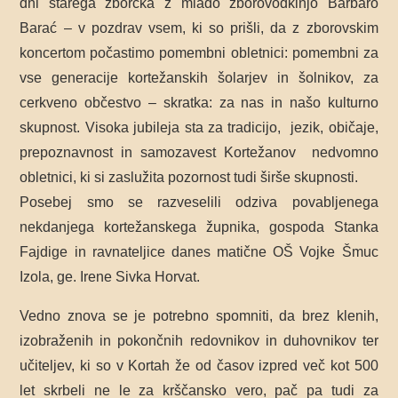
dni starega zborčka z mlado zborovodkinjo Barbaro
Barać – v pozdrav vsem, ki so prišli, da z zborovskim
koncertom počastimo pomembni obletnici: pomembni za
vse generacije kortežanskih šolarjev in šolnikov, za
cerkveno občestvo – skratka: za nas in našo kulturno
skupnost.
Visoka jubileja sta za tradicijo,
jezik, običaje,
prepoznavnost in samozavest Kortežanov
nedvomno
obletnici, ki si zaslužita pozornost tudi širše skupnosti.
Posebej smo se razveselili odziva povabljenega
nekdanjega kortežanskega župnika, gospoda Stanka
Fajdige in ravnateljice danes matične OŠ Vojke Šmuc
Izola, ge. Irene Sivka Horvat.
Vedno znova se je potrebno spomniti, da brez klenih,
izobraženih in pokončnih redovnikov in duhovnikov ter
učiteljev, ki so v Kortah že od časov izpred več kot 500
let skrbeli ne le za krščansko vero, pač pa tudi za