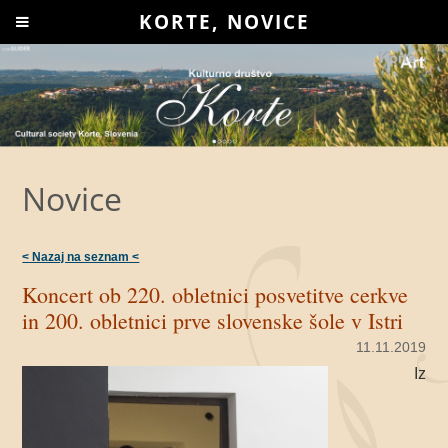
KORTE, NOVICE
Novice
< Nazaj na seznam <
Koncert ob 220. obletnici posvetitve cerkve
in 200. obletnici prve slovenske šole v Istri
11.11.2019
Iz