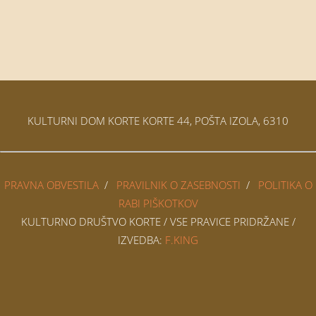
KULTURNI DOM KORTE KORTE 44, POŠTA IZOLA, 6310
PRAVNA OBVESTILA
/
PRAVILNIK O ZASEBNOSTI
/
POLITIKA O
RABI PIŠKOTKOV
KULTURNO DRUŠTVO KORTE / VSE PRAVICE PRIDRŽANE /
IZVEDBA:
F.KING