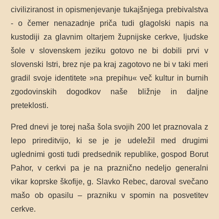
civiliziranost in opismenjevanje tukajšnjega prebivalstva
- o čemer nenazadnje priča tudi glagolski napis na
kustodiji za glavnim oltarjem župnijske cerkve, ljudske
šole v slovenskem jeziku gotovo ne bi dobili prvi v
slovenski Istri, brez nje pa kraj zagotovo ne bi v taki meri
gradil svoje identitete »na prepihu« več kultur in burnih
zgodovinskih dogodkov naše bližnje in daljne
preteklosti.
Pred dnevi je torej naša šola svojih 200 let praznovala z
lepo prireditvijo, ki se je je udeležil med drugimi
uglednimi gosti tudi predsednik republike, gospod Borut
Pahor, v cerkvi pa je na praznično nedeljo generalni
vikar koprske škofije, g. Slavko Rebec, daroval svečano
mašo ob opasilu – prazniku v spomin na posvetitev
cerkve.