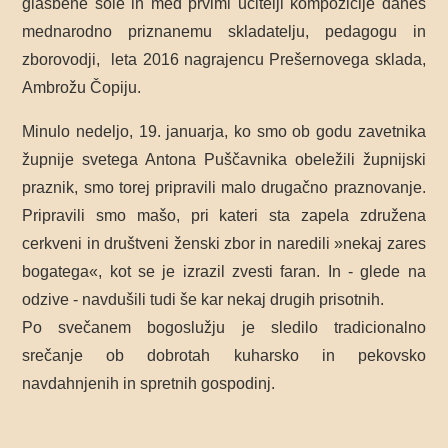
glasbene šole in med prvimi učitelji kompozicije danes
mednarodno priznanemu skladatelju, pedagogu in
zborovodji, leta 2016 nagrajencu Prešernovega sklada,
Ambrožu Čopiju.
Minulo nedeljo, 19. januarja, ko smo ob godu zavetnika
župnije svetega Antona Puščavnika obeležili župnijski
praznik, smo torej pripravili malo drugačno praznovanje.
Pripravili smo mašo, pri kateri sta zapela združena
cerkveni in društveni ženski zbor in naredili »nekaj zares
bogatega«, kot se je izrazil zvesti faran. In - glede na
odzive - navdušili tudi še kar nekaj drugih prisotnih.
Po svečanem bogoslužju je sledilo tradicionalno
srečanje ob dobrotah kuharsko in pekovsko
navdahnjenih in spretnih gospodinj.