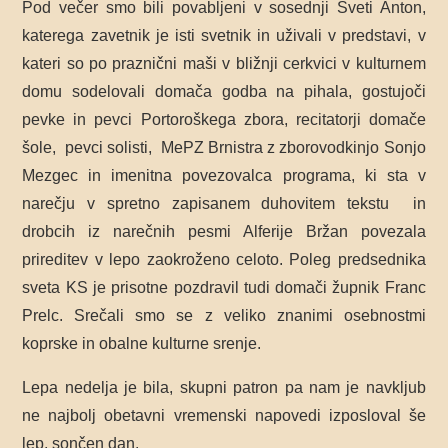
Pod večer smo bili povabljeni v sosednji Sveti Anton,
katerega zavetnik je isti svetnik in uživali v predstavi, v
kateri so po praznični maši v bližnji cerkvici v kulturnem
domu sodelovali domača godba na pihala, gostujoči
pevke in pevci Portoroškega zbora, recitatorji domače
šole, pevci solisti, MePZ Brnistra z
zborovodkinjo Sonjo
Mezgec in imenitna povezovalca programa, ki sta v
narečju v spretno zapisanem duhovitem tekstu in
drobcih iz narečnih pesmi Alferije Bržan povezala
prireditev v lepo zaokroženo celoto. Poleg predsednika
sveta KS je prisotne pozdravil tudi domači župnik Franc
Prelc. Srečali smo se z veliko znanimi osebnostmi
koprske in obalne kulturne srenje.
Lepa nedelja je bila, skupni patron pa nam je navkljub
ne najbolj obetavni vremenski napovedi izposloval še
lep, sončen dan.