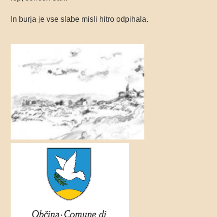
In burja je vse slabe misli hitro odpihala.