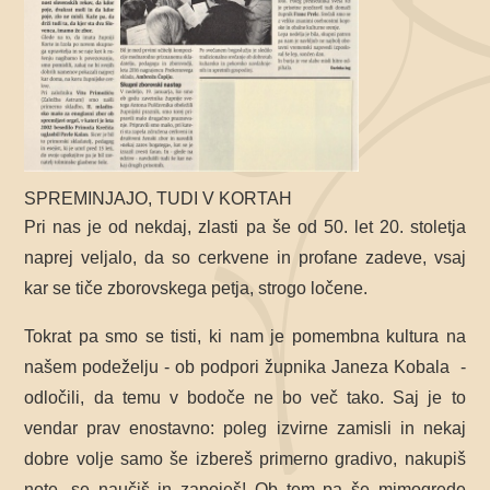
SPREMINJAJO, TUDI V KORTAH
Pri nas je od nekdaj, zlasti pa še od 50. let 20. stoletja
naprej veljalo, da so cerkvene in profane zadeve, vsaj
kar se tiče zborovskega petja, strogo ločene.
Tokrat pa smo se tisti, ki nam je pomembna
kultura na
našem podeželju - ob podpori župnika Janeza Kobala -
odločili, da temu v bodoče ne bo več tako. Saj je to
vendar prav enostavno: poleg izvirne zamisli in nekaj
dobre volje samo še izbereš primerno gradivo, nakupiš
note, se naučiš in zapoješ! Ob tem pa še mimogrede