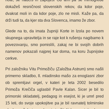
dokažeš resničnost slovenskih rekov, da kdor poje,
dvakrat moli in da kdor poje, zlo ne misli. Kaže pa, da
drži tudi ta, da kjer sta dva Slovenca, imamo že zbor.
Glede na to, da imata župniji Korte in Izola po novem
skupnega upravitelja in se raje kot k rušenju nagibamo k
povezovanju, smo pomislili, zakaj ne bi svojih dobrih
namenov pokazali najprej kar doma, na koru župnijske
cerkve.
Pri založniku Vitu Primožiču (Založba Astrum) smo našli
primerno skladbo, II. mladinsko mašo za enoglasni zbor
ob spremljavi orgel, v kateri je leta 2002 besedilo
Primoža Krečiča uglasbil Pavle Kalan. Sicer je bil to
primorski
skladatelj, pedagog in esejist, ki je umrl pred
15 leti, d
o svoje upokojitve pa je bil ravnatelj tolminske