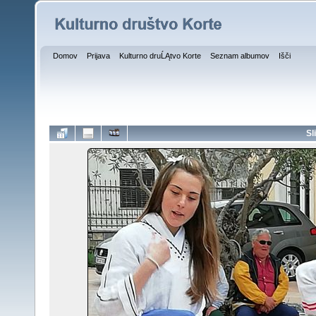
Domov
Prijava
Kulturno druĹĄtvo Korte
Seznam albumov
Išči
Sl