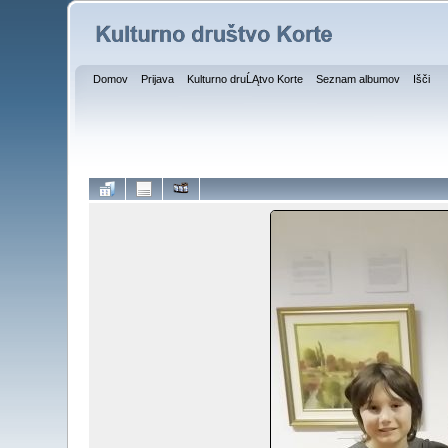
Domov
Prijava
Kulturno druĹĄtvo Korte
Seznam albumov
Išči