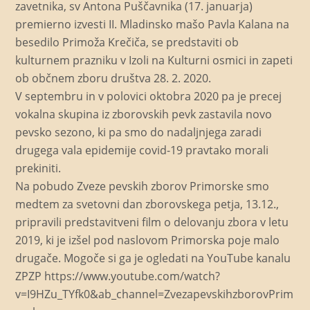
zavetnika, sv Antona Puščavnika (17. januarja)
premierno izvesti II. Mladinsko mašo Pavla Kalana na
besedilo Primoža Krečiča, se predstaviti ob
kulturnem prazniku v Izoli na Kulturni osmici in zapeti
ob občnem zboru društva 28. 2. 2020.
V septembru in v polovici oktobra 2020 pa je precej
vokalna skupina iz zborovskih pevk zastavila novo
pevsko sezono, ki pa smo do nadaljnjega zaradi
drugega vala epidemije covid-19 pravtako morali
prekiniti.
Na pobudo Zveze pevskih zborov Primorske smo
medtem za svetovni dan zborovskega petja, 13.12.,
pripravili predstavitveni film o delovanju zbora v letu
2019, ki je izšel pod naslovom Primorska poje malo
drugače. Mogoče si ga je ogledati na YouTube kanalu
ZPZP https://www.youtube.com/watch?
v=I9HZu_TYfk0&ab_channel=ZvezapevskihzborovPrim