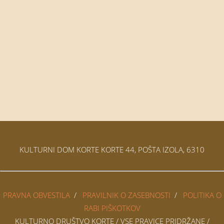
KULTURNI DOM KORTE KORTE 44, POŠTA IZOLA, 6310
PRAVNA OBVESTILA
/
PRAVILNIK O ZASEBNOSTI
/
POLITIKA O
RABI PIŠKOTKOV
KULTURNO DRUŠTVO KORTE / VSE PRAVICE PRIDRŽANE /