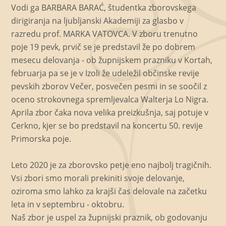
Vodi ga BARBARA BARAĆ, študentka zborovskega
dirigiranja na ljubljanski Akademiji za glasbo v
razredu prof. MARKA VATOVCA. V zboru trenutno
poje 19 pevk, prvič se je predstavil že po dobrem
mesecu delovanja - ob župnijskem prazniku v Kortah,
februarja pa se je v Izoli že udeležil občinske revije
pevskih zborov Večer, posvečen pesmi in se soočil z
oceno strokovnega spremljevalca Walterja Lo Nigra.
Aprila zbor čaka nova velika preizkušnja, saj potuje v
Cerkno, kjer se bo predstavil na koncertu 50. revije
Primorska poje.
Leto 2020 je za zborovsko petje eno najbolj tragičnih.
Vsi zbori smo morali prekiniti svoje delovanje,
oziroma smo lahko za krajši čas delovale na začetku
leta in v septembru - oktobru.
Naš zbor je uspel za župnijski praznik, ob godovanju